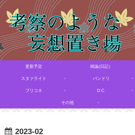
更新予定
雑論(日記）
スタァライト
バンドリ
プリコネ
D.C.
その他
2023-02