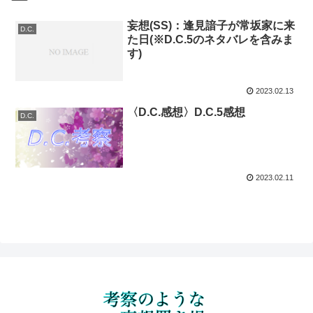
妄想(SS)：逢見諳子が常坂家に来
D.C.
た日(※D.C.5のネタバレを含みま
す)
2023.02.13
〈D.C.感想〉D.C.5感想
D.C.
2023.02.11