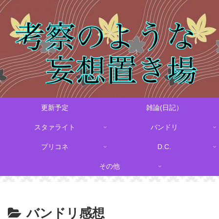
更新予定
雑論(日記）
スタァライト
バンドリ
プリコネ
D.C.
その他
バンドリ感想