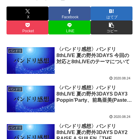
X
Facebook
はてブ
Pocket
LINE
コピー
〈バンドリ感想〉バンドリ
バンドリ
8thLIVE 夏の野外3DAYS 今回の
対応と8thLIVEのテーマについて
2020.08.24
〈バンドリ感想〉バンドリ
バンドリ
8thLIVE 夏の野外3DAYS DAY3
Poppin’Party、前島亜美(Pastel
＊Palettes 丸山彩役) with RAISE
A SUILEN、Morfonica「Special
2020.08.24
Live ～Summerly Tone♪～」
〈バンドリ感想〉バンドリ
バンドリ
8thLIVE 夏の野外3DAYS DAY2
RAISE A SUILEN「THE