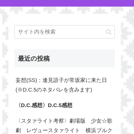
最近の投稿
妄想(SS)：逢見諳子が常坂家に来た日
(※D.C.5のネタバレを含みます)
〈D.C.感想〉D.C.5感想
〈スタァライト考察〉劇場版 少女☆歌
劇 レヴュースタァライト 横浜ブルク