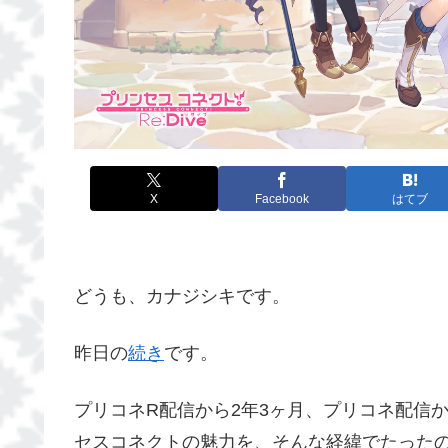
X
Facebook
はてブ
どうも、カナジシキです。
昨日の
続き
です。
プリコネR配信から2年3ヶ月、プリコネ配信
セスコネクトの魅力を、そんな経緯でたったの