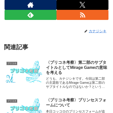
カナジシキ
関連記事
〈プリコネ考察〉第二部のサブタ
プリコネ
イトルとしてMirage Gameの意味
を考える
どうも、カナジシキです。今回は第二部
の主題歌であるMirage Gameは第二部の
サブタイトルなのではないか？という視
点から第二部の予測をしていく考察にな
ります。また、これは昔行ったLost
Princessは第一部のサブタイトルだった
〈プリコネ考察〉プリンセスフォ
プリコネ
とい...
ームについて
本日コッコロのプリンセスフォームが追