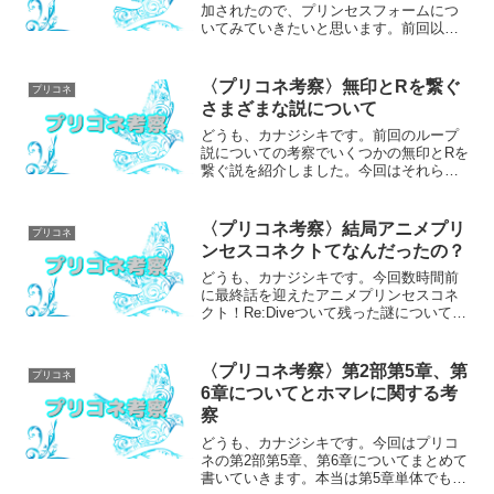
加されたので、プリンセスフォームにつ
いてみていきたいと思います。前回以
下、プリコネ全体(最新プリコネR第2部２
章まで)の重大なネタバレを含みますので
嫌な方はブラウザバックをお願いしま
〈プリコネ考察〉無印とRを繋ぐ
プリコネ
す。基本情報まずはプリ...
さまざまな説について
どうも、カナジシキです。前回のループ
説についての考察でいくつかの無印とRを
繋ぐ説を紹介しました。今回はそれらの
説について詳しく見ていこうと思いま
す。以下、プリコネ全体の重大なネタバ
レを含みますので嫌な方はブラウザバッ
〈プリコネ考察〉結局アニメプリ
プリコネ
クをお願いします。無印ラ...
ンセスコネクトてなんだったの？
どうも、カナジシキです。今回数時間前
に最終話を迎えたアニメプリンセスコネ
クト！Re:Diveついて残った謎についてア
ニメからの人にゲームをやっているから
わかることを前半に据えて後半ではゲー
ムをプレイし無印を視聴済みの人向け
〈プリコネ考察〉第2部第5章、第
プリコネ
に、これまでの自分...
6章についてとホマレに関する考
察
どうも、カナジシキです。今回はプリコ
ネの第2部第5章、第6章についてまとめて
書いていきます。本当は第5章単体でも書