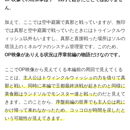
ん
。
加えて、ここでは空中庭園で真那と戦っていますが、無印
では真那と空中庭園で戦っていたときにはトゥインクルウ
ィッシュ以外もいますし、真那と直接戦った場所はソルの
塔頂上のミネルヴァのシステム管理室です。このため、
OP映像がありえる状況は序章前編の物語だけなのです。
ここでOP映像から見えてくる本編前の周回で見えてくる
ことは、
主人公はトウィンクルウィッシュの力を借りて真
那と戦い、同時に本編で王都最終決戦が起きたのと同様に
美食殿はランドソルでモンスター達と戦った
のだと見えて
きます。このことから、
序盤前編の世界でも主人公は死に
かけ帰って来れなかったため、コッコロが時間を戻したと
いう可能性が見えてきます。