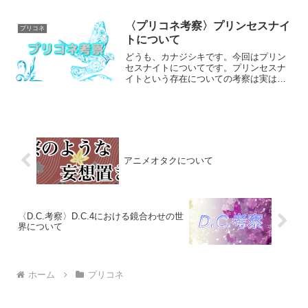
きたかったのですが、忙しくてブログを
休止していたのでまとめて書いていきま
す。また、主題のプリンセスフォームと
〈プリコネ考察〉プリンセスナイ
プリコネ
七冠についてはまと...
トについて
どうも、カナジシキです。今回はプリン
セスナイトについてです。プリンセスナ
イトという存在についての考察は実は七
冠以上にプリコネ考察に重要なので雑多
に考えていきます。前回↓以下、プリコネ
全体(最新プリコネR第2部２章まで)の重
大なネタバレを含み...
アニメオタクについて
〈D.C.考察〉D.C.4における鏡合わせの世
界について
ホーム
プリコネ