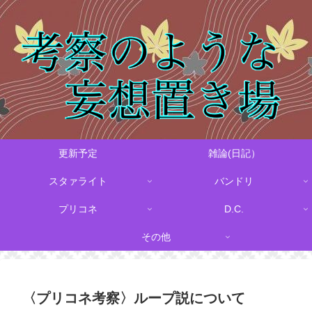
更新予定
雑論(日記）
スタァライト
バンドリ
プリコネ
D.C.
その他
〈プリコネ考察〉ループ説について