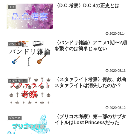
〈D.C.考察〉D.C.4の正史とは
D.C.
2020.05.14
〈バンドリ雑論〉アニメ1期〜2期
バンドリ
を繋ぐのは簡単じゃない
2020.05.13
〈スタァライト考察〉何故、戯曲
スタァライト
スタァライトは消失したのか？
2020.05.12
〈プリコネ考察〉第一部のサブタ
プリコネ
イトルはLost Princessだった