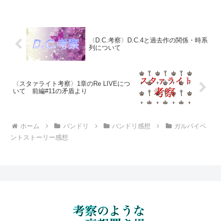
か？わたしはありました。いっそ、設定
公開時点から有りました。それは、1期と
2期の間に何があったの...
〈D.C.考察〉D.C.4と過去作の関係・時系
列について
〈スタァライト考察〉1章のRe LIVEにつ
いて 前編#11の矛盾より
ホーム
バンドリ
バンドリ感想
ガルパイベ
ントストーリー感想