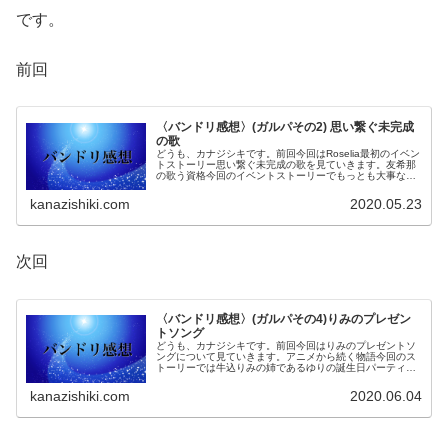
です。
前回
〈バンドリ感想〉(ガルパその2) 思い繋ぐ未完成
の歌
どうも、カナジシキです。前回今回はRoselia最初のイベン
トストーリー思い繋ぐ未完成の歌を見ていきます。友希那
の歌う資格今回のイベントストーリーでもっとも大事な点
はなんといっても友希那のLOUDERを歌う資格についてで
す。そして、この資格...
kanazishiki.com
2020.05.23
次回
〈バンドリ感想〉(ガルパその4)りみのプレゼン
トソング
どうも、カナジシキです。前回今回はりみのプレゼントソ
ングについて見ていきます。アニメから続く物語今回のス
トーリーでは牛込りみの姉であるゆりの誕生日パーティー
にポピパメンバーが呼ばれ、そこでライブを行うと同時に
ゆりに送る新曲を作るというものに...
kanazishiki.com
2020.06.04