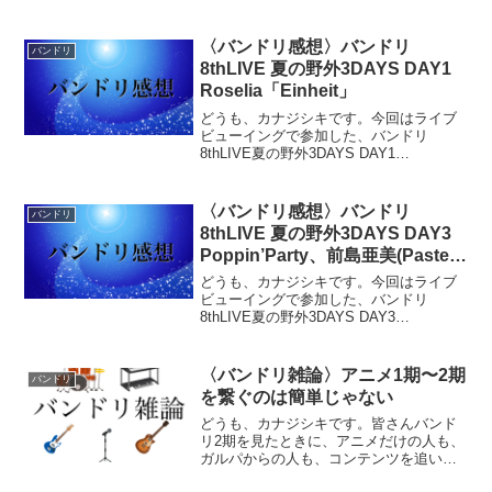
編および小説版を見ていてアニメの設定
にも、そのような親世代がバンドをやっ
ていたことについてうまく描けるのでは
〈バンドリ感想〉バンドリ
バンドリ
ないかと考えたものです。...
8thLIVE 夏の野外3DAYS DAY1
Roselia「Einheit」
どうも、カナジシキです。今回はライブ
ビューイングで参加した、バンドリ
8thLIVE夏の野外3DAYS DAY1
Roselia「Einheit」について当日のうちに
書いていきます。(投稿は深夜か早朝にな
ると思う)DAY1(今回)DAY2DA...
〈バンドリ感想〉バンドリ
バンドリ
8thLIVE 夏の野外3DAYS DAY3
Poppin’Party、前島亜美(Pastel
＊Palettes 丸山彩役) with RAISE
どうも、カナジシキです。今回はライブ
A SUILEN、Morfonica「Special
ビューイングで参加した、バンドリ
8thLIVE夏の野外3DAYS DAY3
Live ～Summerly Tone♪～」
Poppin'Party、前島亜美(Pastel＊Palettes
丸山彩役) with RAISE A SUILEN、
Morfo...
〈バンドリ雑論〉アニメ1期〜2期
バンドリ
を繋ぐのは簡単じゃない
どうも、カナジシキです。皆さんバンド
リ2期を見たときに、アニメだけの人も、
ガルパからの人も、コンテンツを追い続
けていた人も思ったことはありません