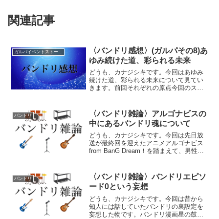
関連記事
〈バンドリ感想〉(ガルパその8)あ
ガルパイベントストーリー感想
ゆみ続けた道、彩られる未来
どうも、カナジシキです。今回はあゆみ
続けた道、彩られる未来について見てい
きます。前回それぞれの原点今回のスト
ーリーのキーワードとなったなっのはな
んと言っても「原点」だったと言えま
す。これはポピパのアニメ(第0章)や
〈バンドリ雑論〉アルゴナビスの
バンドリ
Roseliaの第1章、加...
中にあるバンドリ魂について
どうも、カナジシキです。今回は先日放
送が最終回を迎えたアニメアルゴナビス
from BanG Dream！を踏まえて、男性向
けコンテンツであるバンドリをもとにし
た、女性向けコンテンツのアルゴナビス
にどのようなバンドリとしての魅力があ
〈バンドリ雑論〉バンドリエピソ
バンドリ
ったのか？...
ード0という妄想
どうも、カナジシキです。今回は昔から
知人には話していたバンドリの裏設定を
妄想した物です。バンドリ漫画星の鼓動