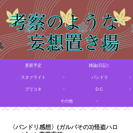
更新予定
雑論(日記）
スタァライト
バンドリ
プリコネ
D.C.
その他
〈バンドリ感想〉(ガルパその3)怪盗ハロ