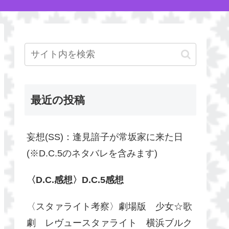
最近の投稿
妄想(SS)：逢見諳子が常坂家に来た日
(※D.C.5のネタバレを含みます)
〈D.C.感想〉D.C.5感想
〈スタァライト考察〉劇場版 少女☆歌
劇 レヴュースタァライト 横浜ブルク