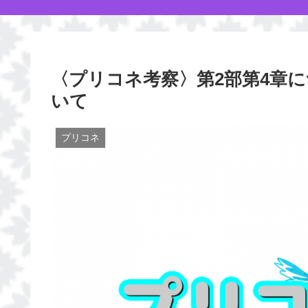
〈プリコネ考察〉第2部第4章
いて
プリコネ