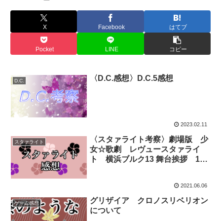
X
Facebook
はてブ
Pocket
LINE
コピー
〈D.C.感想〉D.C.5感想
D.C.
2023.02.11
〈スタァライト考察〉劇場版 少
スタァライト
女☆歌劇 レヴュースタァライ
ト 横浜ブルク13 舞台挨拶 1回
目レポート
2021.06.06
グリザイア クロノスリベリオン
ゲーム感想
について