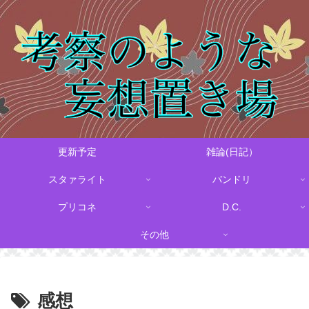
更新予定
雑論(日記）
スタァライト
バンドリ
プリコネ
D.C.
その他
感想