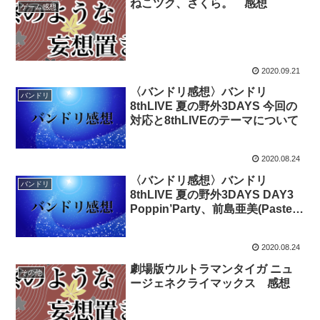
ねこツク、さくら。 感想
ゲーム感想
2020.09.21
〈バンドリ感想〉バンドリ
バンドリ
8thLIVE 夏の野外3DAYS 今回の
対応と8thLIVEのテーマについて
2020.08.24
〈バンドリ感想〉バンドリ
バンドリ
8thLIVE 夏の野外3DAYS DAY3
Poppin’Party、前島亜美(Pastel
＊Palettes 丸山彩役) with RAISE
A SUILEN、Morfonica「Special
2020.08.24
Live ～Summerly Tone♪～」
劇場版ウルトラマンタイガ ニュ
その他
ージェネクライマックス 感想