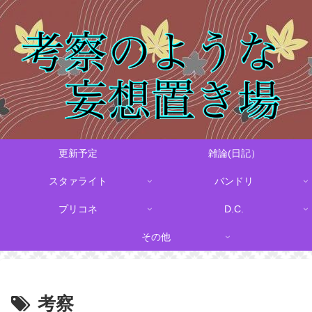
更新予定
雑論(日記）
スタァライト
バンドリ
プリコネ
D.C.
その他
考察