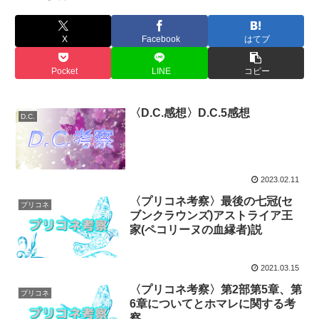
X
Facebook
はてブ
Pocket
LINE
コピー
〈D.C.感想〉D.C.5感想
D.C.
2023.02.11
〈プリコネ考察〉最後の七冠(セ
プリコネ
ブンクラウンズ)アストライア王
家(ペコリーヌの血縁者)説
2021.03.15
〈プリコネ考察〉第2部第5章、第
プリコネ
6章についてとホマレに関する考
察