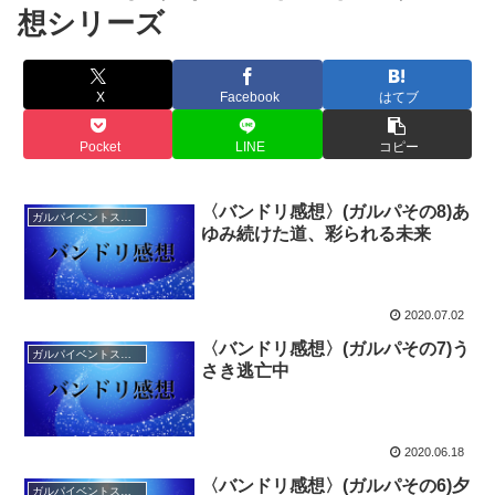
想シリーズ
X
Facebook
はてブ
Pocket
LINE
コピー
〈バンドリ感想〉(ガルパその8)あ
ガルパイベントストーリー感想
ゆみ続けた道、彩られる未来
2020.07.02
〈バンドリ感想〉(ガルパその7)う
ガルパイベントストーリー感想
さき逃亡中
2020.06.18
〈バンドリ感想〉(ガルパその6)夕
ガルパイベントストーリー感想