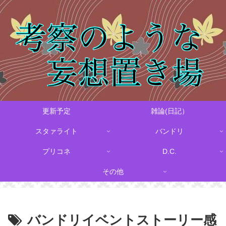
更新予定
雑論(日記）
スタァライト
バンドリ
プリコネ
D.C.
その他
バンドリイベントストーリー感